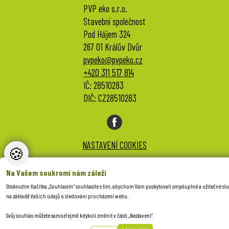
PVP eko s.r.o.
Stavební společnost
Pod Hájem 324
267 01 Králův Dvůr
pvpeko@pvpeko.cz
+420 311 517 814
IČ: 28510283
DIČ: CZ28510283
NASTAVENÍ COOKIES
🍪
created by
Anawe
Na Vašem soukromí nám záleží
Stisknutím tlačítka „Souhlasím“ souhlasíte s tím, abychom Vám poskytovali smysluplné a užitečné sl
na základě Vašich údajů o sledování procházení webu.
Svůj souhlas můžete samozřejmě kdykoli změnit v části „Nastavení“.