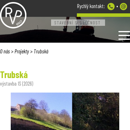
Rychlý kontakt:
•
STAVEBNÍ SPOLEČNOST
O NÁS
PROJEKTY
REALIZOVANÉ STAVBY
O nás
>
Projekty
> Trubská
KONTAKT
Trubská
výstavba IS (2026)