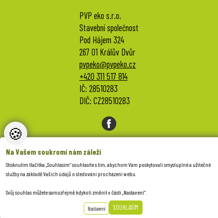
PVP eko s.r.o.
Stavební společnost
Pod Hájem 324
267 01 Králův Dvůr
pvpeko@pvpeko.cz
+420 311 517 814
IČ: 28510283
DIČ: CZ28510283
🍪
NASTAVENÍ COOKIES
Na Vašem soukromí nám záleží
Stisknutím tlačítka „Souhlasím“ souhlasíte s tím, abychom Vám poskytovali smysluplné a užitečné
created by
Anawe
služby na základě Vašich údajů o sledování procházení webu.
Svůj souhlas můžete samozřejmě kdykoli změnit v části „Nastavení“.
SOUHLASÍM
Nastavení