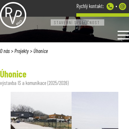
Rychlý kontakt:
•
STAVEBNÍ SPOLEČNOST
O NÁS
PROJEKTY
REALIZOVANÉ STAVBY
O nás
>
Projekty
> Úhonice
KONTAKT
Úhonice
výstavba IS a komunikace (2025/2026)