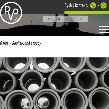
Rychlý kontakt:
•
STAVEBNÍ SPOLEČNOST
O NÁS
PROJEKTY
REALIZOVANÉ STAVBY
O nás
>
Realizované stavby
KONTAKT