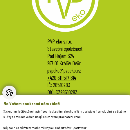
PVP eko s.r.o.
Stavební společnost
Pod Hájem 324
267 01 Králův Dvůr
pvpeko@pvpeko.cz
+420 311 517 814
IČ: 28510283
🍪
DIČ: CZ28510283
Na Vašem soukromí nám záleží
Stisknutím tlačítka „Souhlasím“ souhlasíte s tím, abychom Vám poskytovali smysluplné a užitečné
služby na základě Vašich údajů o sledování procházení webu.
NASTAVENÍ COOKIES
Svůj souhlas můžete samozřejmě kdykoli změnit v části „Nastavení“.