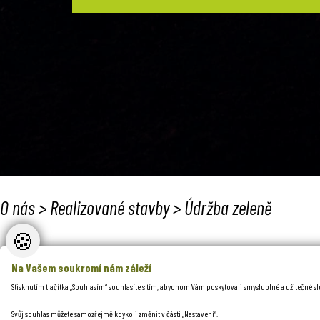
O nás
>
Realizované stavby
>
Údržba zeleně
🍪
Na Vašem soukromí nám záleží
Stisknutím tlačítka „Souhlasím“ souhlasíte s tím, abychom Vám poskytovali smysluplné a užitečné 
Svůj souhlas můžete samozřejmě kdykoli změnit v části „Nastavení“.